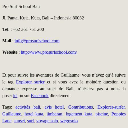
Pro Surf School Bali
Jl. Pantai Kuta, Kuta, Bali – Indonesia 80032
Tel
. : +62 361 751 200
Mail
:
info@prosurfschool.com
Website
:
http://www.prosurfschool.com/
Et pour suivre les aventures de Guillaume, vous n’avez qu’à suivre
le tag
Explorer surfer
et si vous avez la moindre question ou
demande expresse au sujet de Bali, n’hésitez pas à nous la
poser
ici
ou sur
Facebook
directement.
Tags:
activités bali
,
avis hotel
,
Contributions
,
Explorer-surfer
,
Guillaume
,
hotel kuta
,
jimbaran
,
logement kuta
,
piscine
,
Poppies
Lane
,
sunset
,
surf
,
voyage solo
,
wegosolo