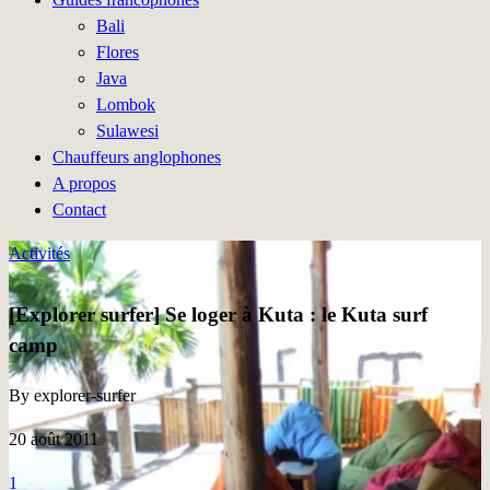
Bali
Flores
Java
Lombok
Sulawesi
Chauffeurs anglophones
A propos
Contact
Activités
[Explorer surfer] Se loger à Kuta : le Kuta surf
camp
By explorer-surfer
20 août 2011
1