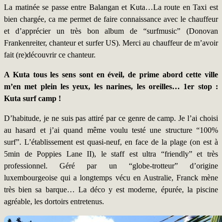
La matinée se passe entre Balangan et Kuta…La route en Taxi est
bien chargée, ca me permet de faire connaissance avec le chauffeur
et d’apprécier un très bon album de “surfmusic” (Donovan
Frankenreiter, chanteur et surfer US). Merci au chauffeur de m’avoir
fait (re)découvrir ce chanteur.
A Kuta tous les sens sont en éveil, de prime abord cette ville
m’en met plein les yeux, les narines, les oreilles… 1er stop :
Kuta surf camp !
D’habitude, je ne suis pas attiré par ce genre de camp. Je l’ai choisi
au hasard et j’ai quand même voulu testé une structure “100%
surf”. L’établissement est quasi-neuf, en face de la plage (on est à
5min de Poppies Lane II), le staff est ultra “friendly” et très
professionnel. Géré par un “globe-trotteur” d’origine
luxembourgeoise qui a longtemps vécu en Australie, Franck mène
très bien sa barque… La déco y est moderne, épurée, la piscine
agréable, les dortoirs entretenus.