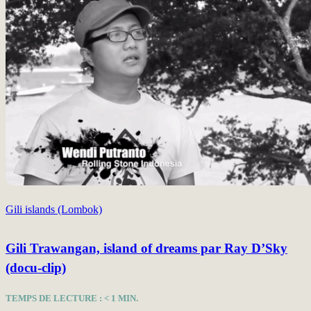
Gili islands (Lombok)
Gili Trawangan, island of dreams par Ray D’Sky
(docu-clip)
TEMPS DE LECTURE :
< 1
MIN.