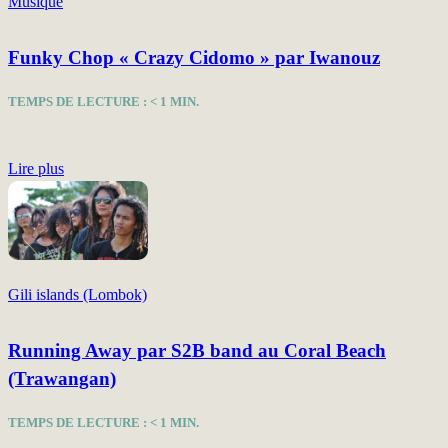
Musique
Funky Chop « Crazy Cidomo » par Iwanouz
TEMPS DE LECTURE :
< 1
MIN.
Lire plus
Gili islands (Lombok)
Running Away par S2B band au Coral Beach
(Trawangan)
TEMPS DE LECTURE :
< 1
MIN.