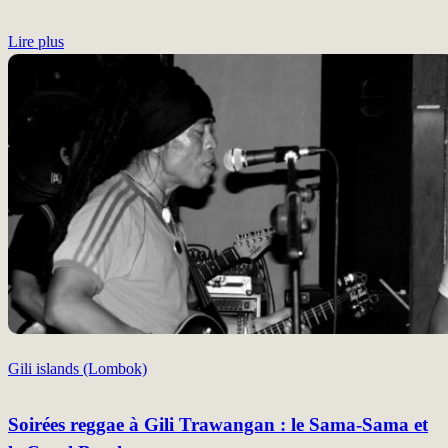
Lire plus
Gili islands (Lombok)
Soirées reggae à Gili Trawangan : le Sama-Sama et