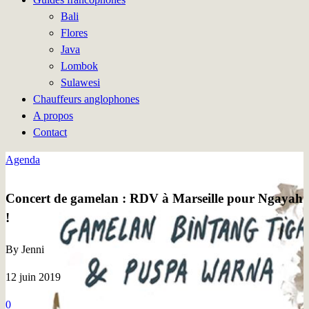
Bali
Flores
Java
Lombok
Sulawesi
Chauffeurs anglophones
A propos
Contact
Agenda
Concert de gamelan : RDV à Marseille pour Ngayah
!
By Jenni
12 juin 2019
0