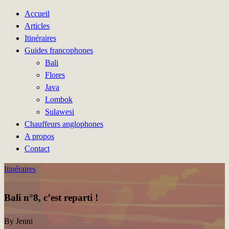
Accueil
Articles
Itinéraires
Guides francophones
Bali
Flores
Java
Lombok
Sulawesi
Chauffeurs anglophones
A propos
Contact
Itinéraires
Bali n°8, c’est reparti !
By Jenni