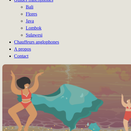
Bali
Flores
Java
Lombok
Sulawesi
Chauffeurs anglophones
A propos
Contact