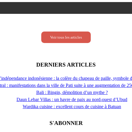
Voir tous les articles
DERNIERS ARTICLES
l’indépendance indonésienne : la colère du chapeau de paille, symbole 
ral : manifestations dans la ville de Pati suite à une augmentation de 2
Bali : Bingin, démolition d’un mythe ?
Daun Lebar Villas : un havre de paix au nord-ouest d’Ubud
Wardika cuisine : excellent cours de cuisine à Batuan
S'ABONNER