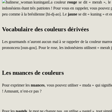
La couleur
rouge
se dit « merah », le 
indonésiens étant très patriotes ! Pour vous en rappeler, vous pouve
peu comme à la brésilienne [hi-dj-ao]. Le
jaune
se dit « kuning » et e
Vocabulaire des couleurs dérivées
Les gourmands n’auront aucun mal à se rappeler de la couleur marron p
prononcera [oun-gou]. Pour le rose, les indonésiens utilisent « merah
Les nuances de couleurs
Pour exprimer les
nuances
, vous pouvez utiliser « muda » qui signifie
! Amusant, n’est-ce pas ?
Pour les
pastels
, le mot ne change pas, on utilise « pastel », tout si