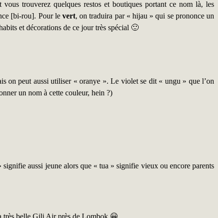
 vous trouverez quelques restos et boutiques portant ce nom là, les
nce [bi-rou]. Pour le
vert
, on traduira par « hijau » qui se prononce un
bits et décorations de ce jour très spécial 🙂
 on peut aussi utiliser « oranye ». Le violet se dit « ungu » que l’on
onner un nom à cette couleur, hein ?)
» signifie aussi jeune alors que « tua » signifie vieux ou encore parents
a très belle Gili Air près de Lombok 😀