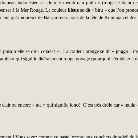
drapeau indonésien est donc « merah dan putih » (rouge et blanc) et
z penser à la Mer Rouge. La couleur
bleue
se dit « biru » que l’on prono
n tant qu’amoureux de Bali, souvez-nous de la fête de Kuningan et des ha
uisqu’elle se dit « cokelat » ! La couleur orange se dit « jingga » mais
 jambu » qui signifie littéralement rouge goyage (pourquoi s’embêter à d
 clair ou encore « tua » qui signifie foncé. C’est très drôle car « muda 
mplement ! Vous savez comme ce pastel propre aux couchers de soleil de l