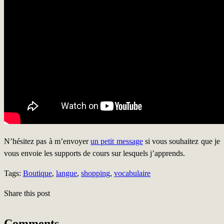
N’hésitez pas à m’envoyer
un petit message
si vous souhaitez que je
vous envoie les supports de cours sur lesquels j’apprends.
Tags:
Boutique
,
langue
,
shopping
,
vocabulaire
Share this post
Comments