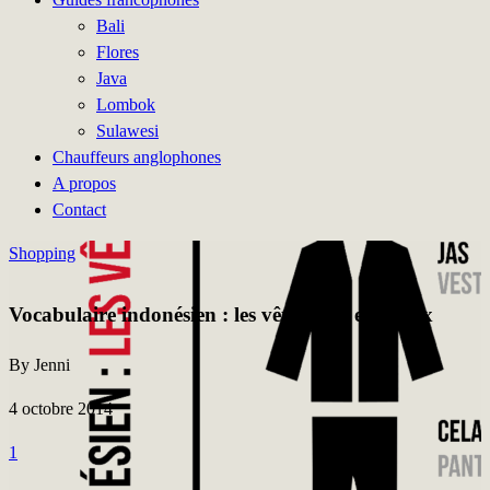
Bali
Flores
Java
Lombok
Sulawesi
Chauffeurs anglophones
A propos
Contact
Shopping
Vocabulaire indonésien : les vêtements et bijoux
By Jenni
4 octobre 2014
1