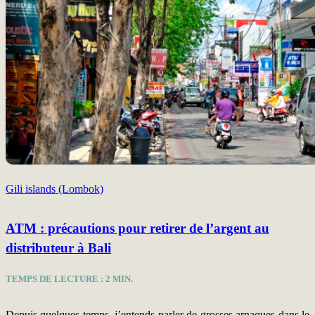
Gili islands (Lombok)
ATM : précautions pour retirer de l’argent au
distributeur à Bali
TEMPS DE LECTURE :
2
MIN.
Depuis quelques temps, j’entends parler de grosses arnaques dans le