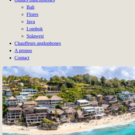
Bali
Flores
Java
Lombok
Sulawesi
Chauffeurs anglophones
A propos
Contact