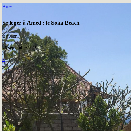
Amed
Se loger à Amed : le Soka Beach
By Jenni
26 septembre 2019
0