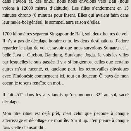
dans l’avion et, dès 8h20, nous nous envolons vers Bali (nous
volons à 12000 mètres d’altitude). Les filles s’endorment en 15
minutes chrono (6 minutes pour Ihsen). Elles qui avaient faim dans
leur ras-le-bol général, le sommeil aura raison d’elles.
1700 kilomètres séparent Singapour de Bali, soit deux heures de vol.
Il n’y a pas de décalage horaire entre les deux destinations. J’adore
regarder le plan de vol et savoir que nous survolons Sumatra et la
belle Java… Cirebon, Bandung, Surakarta, Jogja. Je vois les villes
par lesquelles je suis passée il y a si longtemps, celles que certains
autres m’ont raconté, et, quelque part, les retrouvailles physiques
avec l’Indonésie commencent ici, tout en douceur. Ô pays de mon
coeur, je te sens renaître en moi…
Il fait -51° dans les airs tandis qu’on annonce 32° au sol, sacré
décalage.
Mon titre rituel est déjà prêt, c’est celui que j’écoute à chaque
atterrissage et décollage de mon île. Stir it up. J’en pleure à chaque
fois. Cette chanson dit :