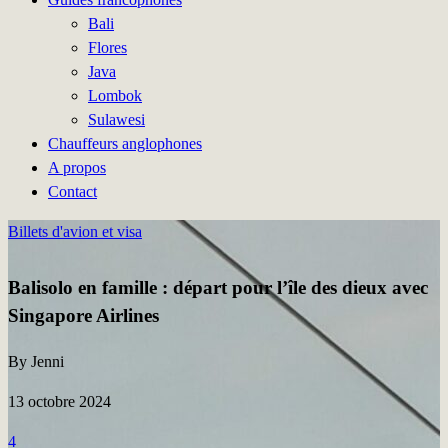
Bali
Flores
Java
Lombok
Sulawesi
Chauffeurs anglophones
A propos
Contact
Billets d'avion et visa
Balisolo en famille : départ pour l’île des dieux avec
Singapore Airlines
By Jenni
13 octobre 2024
4