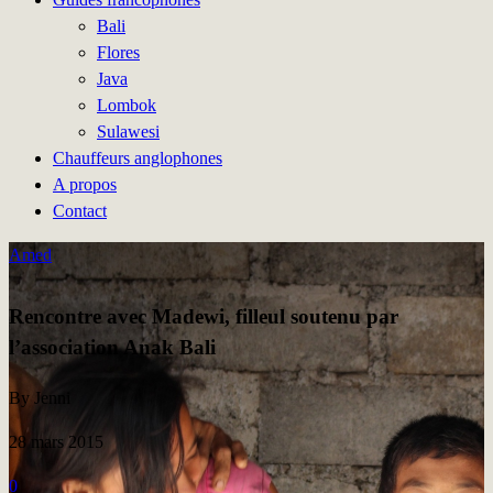
Bali
Flores
Java
Lombok
Sulawesi
Chauffeurs anglophones
A propos
Contact
Amed
Rencontre avec Madewi, filleul soutenu par
l’association Anak Bali
By Jenni
28 mars 2015
0