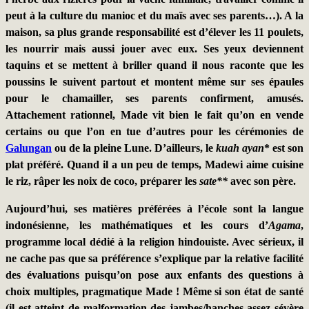
peut à la culture du manioc et du maïs avec ses parents…). A la
maison, sa plus grande responsabilité est d’élever les 11 poulets,
les nourrir mais aussi jouer avec eux. Ses yeux deviennent
taquins et se mettent à briller quand il nous raconte que les
poussins le suivent partout et montent même sur ses épaules
pour le chamailler, ses parents confirment, amusés.
Attachement rationnel, Made vit bien le fait qu’on en vende
certains ou que l’on en tue d’autres pour les cérémonies de
Galungan
ou de la pleine Lune. D’ailleurs, le
kuah ayan
* est son
plat préféré. Quand il a un peu de temps, Madewi aime cuisine
le riz, râper les noix de coco, préparer les
sate**
avec son père.
Aujourd’hui, ses matières préférées à l’école sont la langue
indonésienne, les mathématiques et les cours d’
Agama
,
programme local dédié à la religion hindouiste. Avec sérieux, il
ne cache pas que sa préférence s’explique par la relative facilité
des évaluations puisqu’on pose aux enfants des questions à
choix multiples, pragmatique Made ! Même si son état de santé
(il est atteint de malformation des jambes/hanches assez sévère