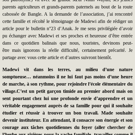
parents agriculteurs et grands-parents paternels au bout de la route
cabossée de Bangle. A la demande de l’association, j’ai rencontré
cette famille et récolté le témoignage de Madewi afin de rédiger un
article pour le bulletin n°23 d’Anak. Je me sens privilégiée d’avoir
pu échanger avec Madewi et ses proches et heureuse d’être entrée
dans ce quotidien balinais que nous, touristes, devinons peut-
être mais ignorons la réelle difficulté, certainement précarité. Je
partage avec vous cette article et d’autres suivront bientôt.
Madewi vit dans les terres, au milieu d’une nature
somptueuse… néanmoins il ne lui faut pas moins d’une heure
de marche, à son rythme, pour rejoindre l’école élémentaire du
village.C’est un petit garçon timide au premier abord mais on
sent pourtant chez lui une profonde envie d’apprendre et un
véritable engagement auprès de sa famille pour qui il souhaite
étudier et réussir à trouver un bon travail. Made souhaite
devenir instituteur. En attendant, il consacre son énergie et son
courage aux tâches quotidiennes du foyer (aller chercher de
l’herbe aux rizières pour la vache familiale, travailler comme il