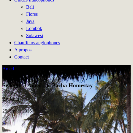
Bali
Flores
Java
Lombok
Sulawesi
Chauffeurs anglophones
A propos
Contact
Amed
Se loger à Amed : le Pacha Homestay
By Jenni
25 janvier 2015
3