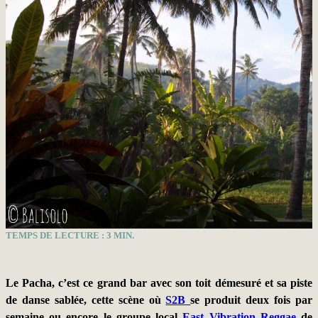
TEMPS DE LECTURE :
3
MIN.
Le Pacha, c’est ce grand bar avec son toit démesuré et sa piste
de danse sablée, cette scène où
S2B
se produit deux fois par
semaine ou encore le groupe local
East Vibration Reggae
de