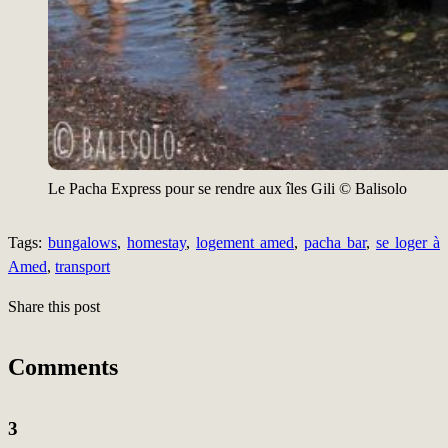
Le Pacha Express pour se rendre aux îles Gili © Balisolo
Tags:
bungalows
,
homestay
,
logement amed
,
pacha bar
,
se loger à
Amed
,
transport
Share this post
Comments
3