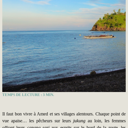
TEMPS DE LECTURE :
3
MIN.
Il faut bon vivre à Amed et ses villages alentours. Chaque point de
vue apaise… les pêcheurs sur leurs
jukung
au loin, les femmes
offrant leurs
canang sari
aux esprits sur le bord de la route, les