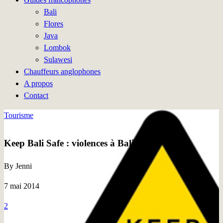
Bali
Flores
Java
Lombok
Sulawesi
Chauffeurs anglophones
A propos
Contact
Tourisme
Keep Bali Safe : violences à Bali
By Jenni
7 mai 2014
2