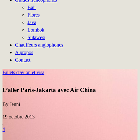
Bali
Flores
Java
Lombok
Sulawesi
Chauffeurs anglophones
A propos
Contact
Billets d'avion et visa
L’aller Paris-Jakarta avec Air China
By Jenni
19 octobre 2013
4