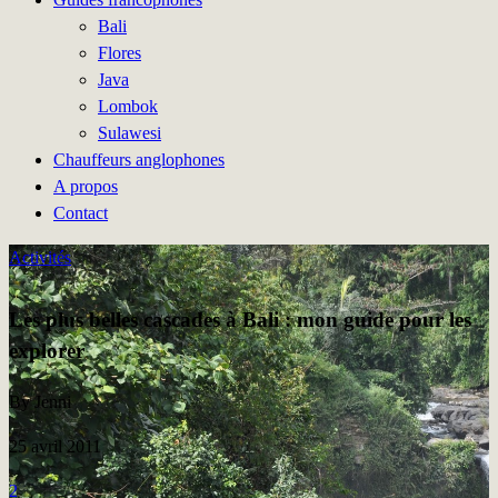
Bali
Flores
Java
Lombok
Sulawesi
Chauffeurs anglophones
A propos
Contact
Activités
Les plus belles cascades à Bali : mon guide pour les
explorer
By Jenni
25 avril 2011
2