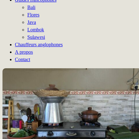
Bali
Flores
Java
Lombok
Sulawesi
Chauffeurs anglophones
A propos
Contact