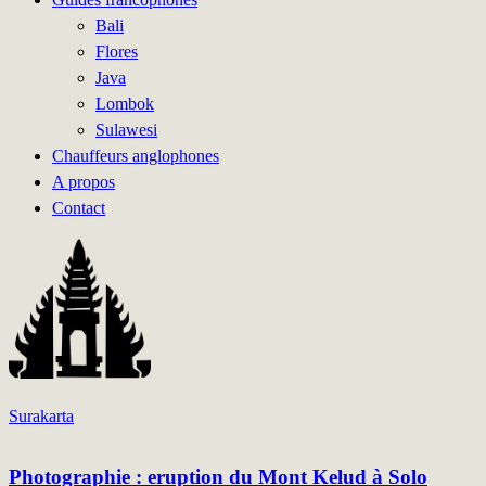
Bali
Flores
Java
Lombok
Sulawesi
Chauffeurs anglophones
A propos
Contact
Surakarta
Photographie : eruption du Mont Kelud à Solo