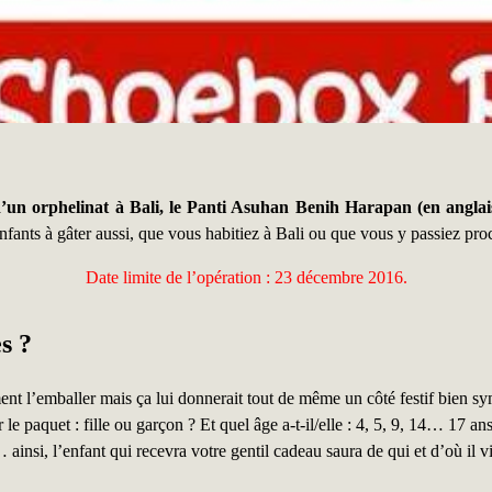
d’un orphelinat à Bali, le Panti Asuhan Benih Harapan (en anglais
enfants à gâter aussi, que vous habitiez à Bali ou que vous y passiez pr
Date limite de l’opération : 23 décembre 2016.
s ?
nt l’emballer mais ça lui donnerait tout de même un côté festif bien s
r le paquet : fille ou garçon ? Et quel âge a-t-il/elle : 4, 5, 9, 14… 17 a
ainsi, l’enfant qui recevra votre gentil cadeau saura de qui et d’où il vi