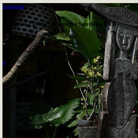
Logements
Se loger à Lovina : le superbe Santhika B&B
By Jenni
28 juillet 2015
4