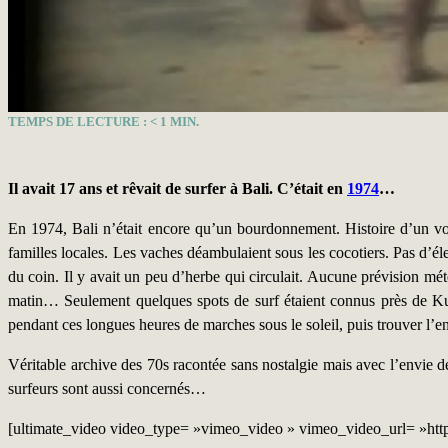
TEMPS DE LECTURE :
< 1
MIN.
Il avait 17 ans et rêvait de surfer à Bali. C’était en
1974
…
En 1974, Bali n’était encore qu’un bourdonnement. Histoire d’un vo
familles locales. Les vaches déambulaient sous les cocotiers. Pas d’éle
du coin. Il y avait un peu d’herbe qui circulait. Aucune prévision mété
matin… Seulement quelques spots de surf étaient connus près de Kuta
pendant ces longues heures de marches sous le soleil, puis trouver l’ent
Véritable archive des 70s racontée sans nostalgie mais avec l’envie de
surfeurs sont aussi concernés…
[ultimate_video video_type= »vimeo_video » vimeo_video_url= »htt