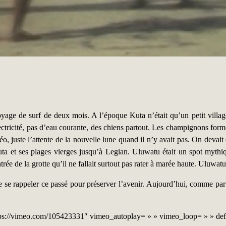
yage de surf de deux mois. A l’époque Kuta n’était qu’un petit villa
ctricité, pas d’eau courante, des chiens partout. Les champignons formés
o, juste l’attente de la nouvelle lune quand il n’y avait pas. On devait é
 et ses plages vierges jusqu’à Legian. Uluwatu était un spot mythiqu
rée de la grotte qu’il ne fallait surtout pas rater à marée haute. Uluwatu
 se rappeler ce passé pour préserver l’avenir. Aujourd’hui, comme parto
ps://vimeo.com/105423331″ vimeo_autoplay= » » vimeo_loop= » » def