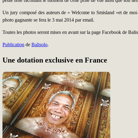
petite note racontant le moment de cette prise de vue ainsi que son lieu
Un jury composé des auteurs de « Welcome to Smisland »et de moi-mê
photo gagnante se fera le 3 mai 2014 par email.
Toutes les photos seront mises en avant sur la page Facebook de Baliso
Publication
de
Balisolo
.
Une dotation exclusive en France