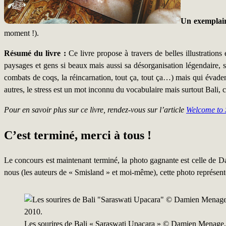
Un exemplair
moment !).
Résumé du livre :
Ce livre propose à travers de belles illustrations
paysages et gens si beaux mais aussi sa désorganisation légendaire, so
combats de coqs, la réincarnation, tout ça, tout ça…) mais qui évadent 
autres, le stress est un mot inconnu du vocabulaire mais surtout Bali, c
Pour en savoir plus sur ce livre, rendez-vous sur l’article
Welcome to
C’est terminé, merci à tous !
Le concours est maintenant terminé, la photo gagnante est celle de Da
nous (les auteurs de « Smisland » et moi-même), cette photo représente l
Les sourires de Bali « Saraswati Upacara » © Damien Menag