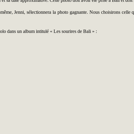
 et sa date approximative. Cette photo doit avoir été prise à Bali et doit
me, Jenni, sélectionnera la photo gagnante. Nous choisirons celle qui
lo dans un album intitulé « Les sourires de Bali » :