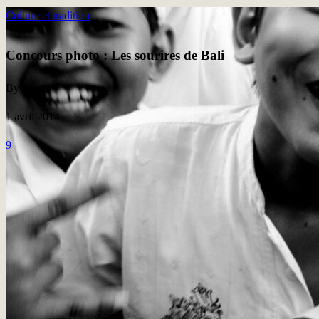
Culture et tradition
Concours photo : Les sourires de Bali
By Jenni
1 avril 2014
9