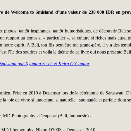
e de Welcome to Smisland d’une valeur de 230 000 IDR en prove
 et photos, tantôt inspirantes, tantôt humoristiques, de découvrir Bali
n rapport au temps si « particulier », sa culture si riches mais aussi t
notre esprit. A Bali, ton fils peut être ton grand-père, il y a des temp
’est l’île des sourires et voilà le thème de ce livre qui nous présente Ba
 Smisland par Nyoman Seseh & Keira O’Connor
mien. Prise en 2010 à Depensar lors de la cérémonie de Saraswati, Dieu 
a joie de vivre si innocente, si naturelle, spontanée et parfaite dont seu
e, MD Photography, Nikon D300S – Denpasar, 2010