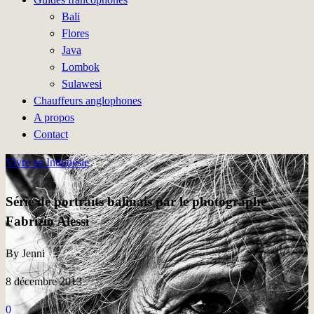
Bali
Flores
Java
Lombok
Sulawesi
Chauffeurs anglophones
A propos
Contact
Vivre en Indonésie
Série de portraits balinais par le photographe
Fabrizio Alessi
By Jenni
8 décembre 2013
0