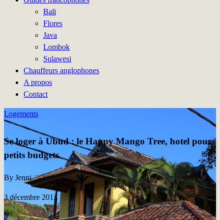
Bali
Flores
Java
Lombok
Sulawesi
Chauffeurs anglophones
A propos
Contact
Logements
Se loger à Ubud : le Happy Mango Tree, hotel pour
petits budgets
By Jenni
3 décembre 2013
9