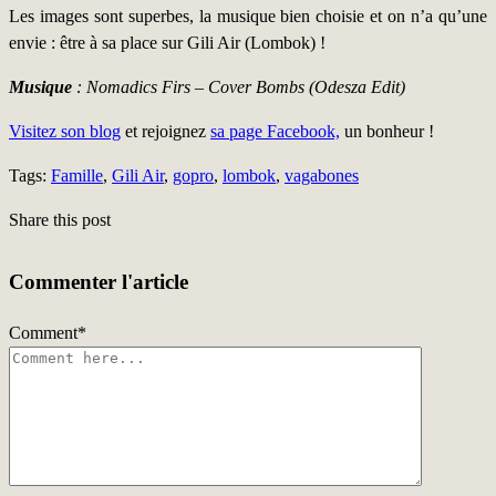
Les images sont superbes, la musique bien choisie et on n’a qu’une
envie : être à sa place sur Gili Air (Lombok) !
Musique
: Nomadics Firs – Cover Bombs (Odesza Edit)
Visitez son blog
et rejoignez
sa page Facebook,
un bonheur !
Tags:
Famille
,
Gili Air
,
gopro
,
lombok
,
vagabones
Share this post
Commenter l'article
Comment
*