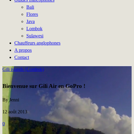
Bali
Flores
Java
Lombok
Sulawesi
Chauffeurs anglophones
A propos
Contact
Gili islands (Lombok)
Bienvenue sur Gili Air en GoPro !
By Jenni
12 août 2013
0