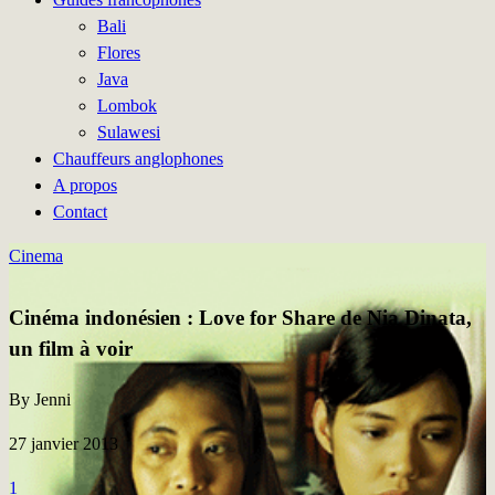
Bali
Flores
Java
Lombok
Sulawesi
Chauffeurs anglophones
A propos
Contact
Cinema
Cinéma indonésien : Love for Share de Nia Dinata,
un film à voir
By Jenni
27 janvier 2013
1