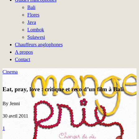
Bali
Flores
Java
Lombok
Sulawesi
Chauffeurs anglophones
A propos
Contact
Cinema
Eat, pray, love : critique et reco d’un film à Bali
By Jenni
30 avril 2011
1