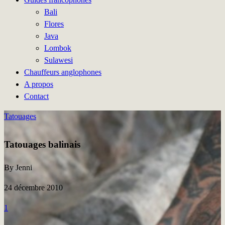
Bali
Flores
Java
Lombok
Sulawesi
Chauffeurs anglophones
A propos
Contact
Tatouages
Tatouages balinais
By Jenni
24 décembre 2010
1